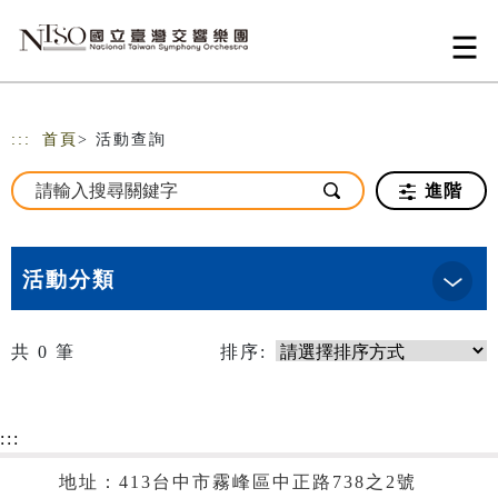
跳到主要內容
網站導覽
:::
首頁
> 活動查詢
進階
活動分類
共
0
筆
排序:
:::
地址：413台中市霧峰區中正路738之2號