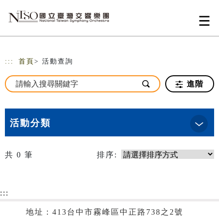
跳到主要內容
網站導覽
:::
首頁
> 活動查詢
進階
活動分類
共
0
筆
排序:
:::
地址：413台中市霧峰區中正路738之2號