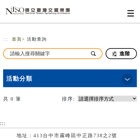
跳到主要內容
網站導覽
:::
首頁
> 活動查詢
進階
活動分類
共
0
筆
排序:
:::
地址：413台中市霧峰區中正路738之2號