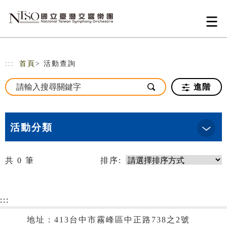
跳到主要內容
網站導覽
:::
首頁
> 活動查詢
進階
活動分類
共
0
筆
排序:
:::
地址：413台中市霧峰區中正路738之2號