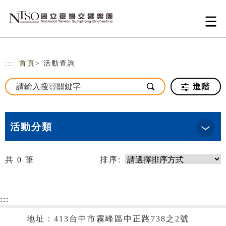
跳到主要內容
網站導覽
:::
首頁
> 活動查詢
進階
活動分類
共
0
筆
排序:
:::
地址：413台中市霧峰區中正路738之2號