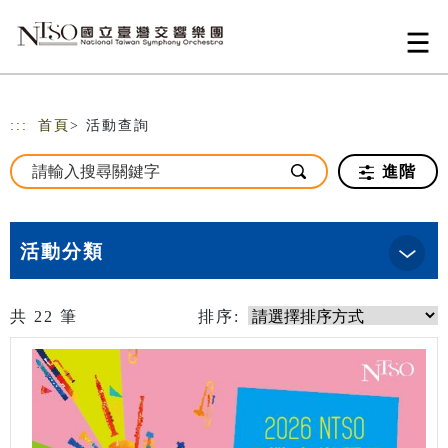
跳到主要內容
網站導覽
:::
首頁
> 活動查詢
進階
活動分類
共
22
筆
排序: