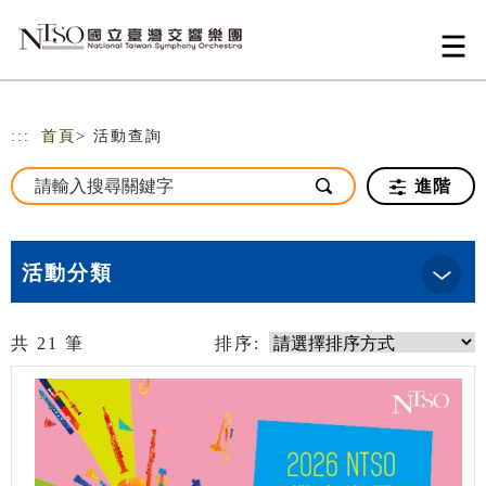
跳到主要內容
網站導覽
:::
首頁
> 活動查詢
進階
活動分類
共
21
筆
排序: