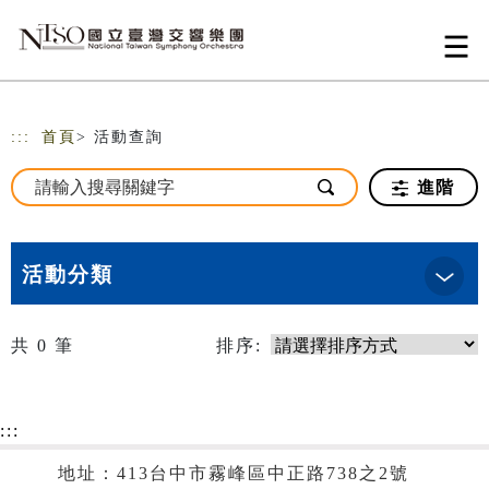
跳到主要內容
網站導覽
:::
首頁
> 活動查詢
進階
活動分類
共
0
筆
排序:
:::
地址：413台中市霧峰區中正路738之2號