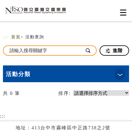
跳到主要內容
網站導覽
:::
首頁
> 活動查詢
進階
活動分類
共
0
筆
排序:
:::
地址：413台中市霧峰區中正路738之2號