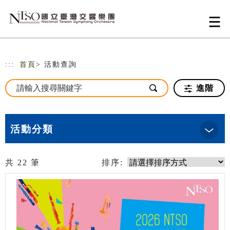
跳到主要內容
網站導覽
:::
首頁
> 活動查詢
進階
活動分類
共
22
筆
排序: