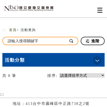
跳到主要內容
網站導覽
:::
首頁
> 活動查詢
進階
活動分類
共
0
筆
排序:
:::
地址：413台中市霧峰區中正路738之2號