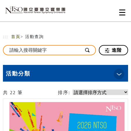
跳到主要內容
網站導覽
:::
首頁
> 活動查詢
進階
活動分類
共
22
筆
排序: