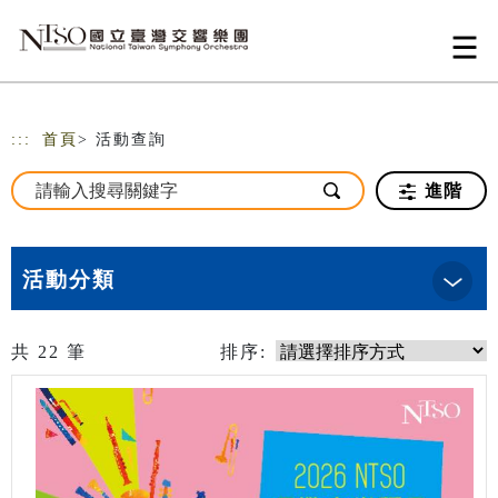
跳到主要內容
網站導覽
:::
首頁
> 活動查詢
進階
活動分類
共
22
筆
排序: