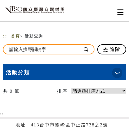
跳到主要內容
網站導覽
:::
首頁
> 活動查詢
進階
活動分類
共
0
筆
排序:
:::
地址：413台中市霧峰區中正路738之2號