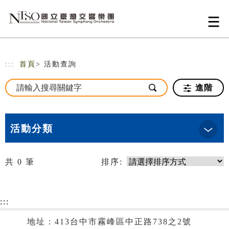
跳到主要內容
網站導覽
:::
首頁
> 活動查詢
進階
活動分類
共
0
筆
排序:
:::
地址：413台中市霧峰區中正路738之2號