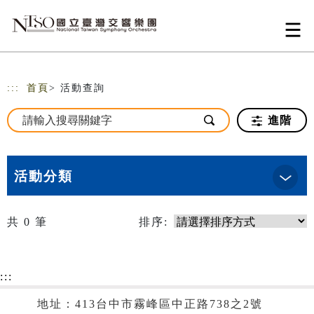
跳到主要內容
網站導覽
:::
首頁
> 活動查詢
進階
活動分類
共
0
筆
排序:
:::
地址：413台中市霧峰區中正路738之2號