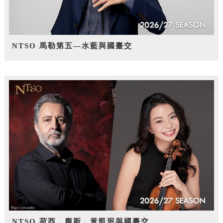
NTSO 馬勒第五—水藍與國臺交
NTSO 荷西．龐斯，黃凱珉與國臺交