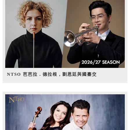
NTSO 芭芭拉．德拉根，劉恩廷與國臺交