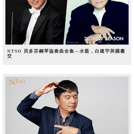
NTSO 貝多芬鋼琴協奏曲全集—水藍，白建宇與國臺
交