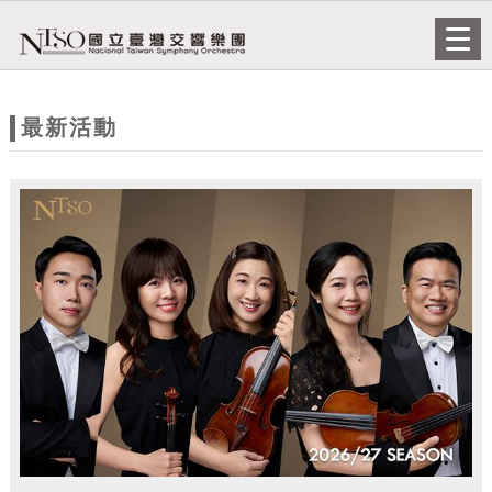
跳到主要內容
網站導覽
Togg
navi
網
站
最新活動
主
題