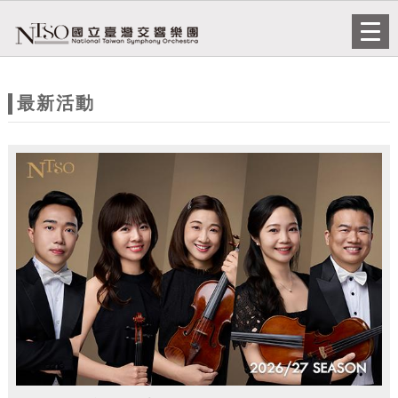
跳到主要內容
網站導覽
Togg
navi
網
站
最新活動
主
題