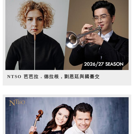
NTSO 芭芭拉．德拉根，劉恩廷與國臺交