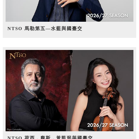
NTSO 馬勒第五—水藍與國臺交
NTSO 荷西．龐斯，黃凱珉與國臺交