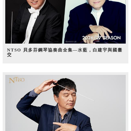
NTSO 貝多芬鋼琴協奏曲全集—水藍，白建宇與國臺
交