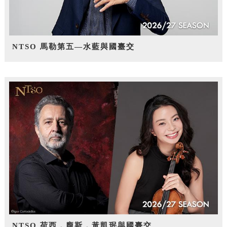
NTSO 馬勒第五—水藍與國臺交
NTSO 荷西．龐斯，黃凱珉與國臺交