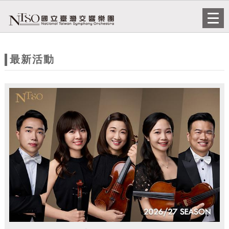
跳到主要內容
網站導覽
Togg
navi
網
站
最新活動
主
題