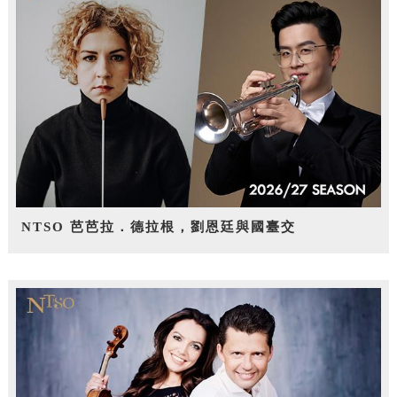
NTSO 芭芭拉．德拉根，劉恩廷與國臺交