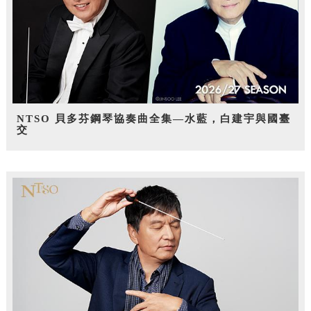
NTSO 貝多芬鋼琴協奏曲全集—水藍，白建宇與國臺
交