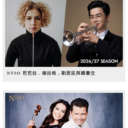
NTSO 芭芭拉．德拉根，劉恩廷與國臺交