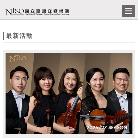
跳到主要內容
網站導覽
Togg
navi
網
站
最新活動
主
題