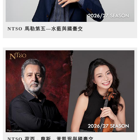
NTSO 馬勒第五—水藍與國臺交
NTSO 荷西．龐斯，黃凱珉與國臺交