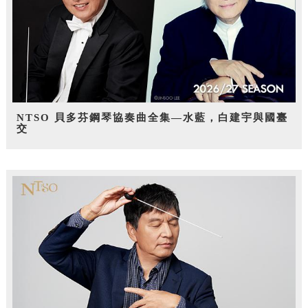
NTSO 貝多芬鋼琴協奏曲全集—水藍，白建宇與國臺
交