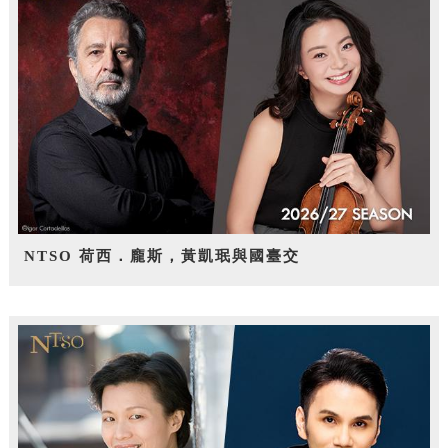
NTSO 荷西．龐斯，黃凱珉與國臺交