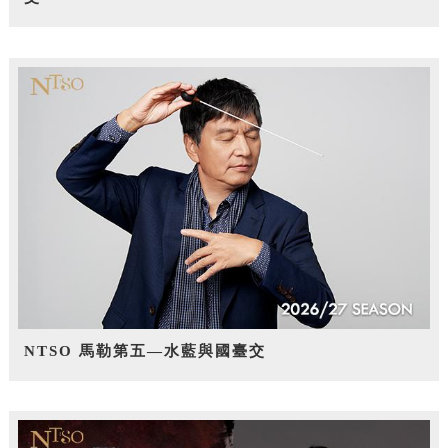
NTSO 馬勒第五—水藍與國臺交