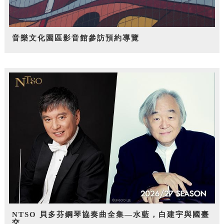
音樂文化園區影音館參訪預約導覽
NTSO 貝多芬鋼琴協奏曲全集—水藍，白建宇與國臺
交