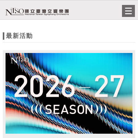
跳到主要內容
網站導覽
Togg
navi
網
站
最新活動
主
題