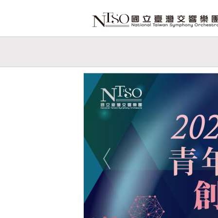
跳到主要內容
網站導覽
網
站
Previous
主
題