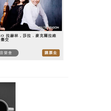
SO 拉赫林，莎拉．麥克爾拉維
國臺交
音樂會
購票去