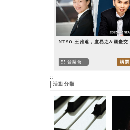
NTSO 王雅蕙，盧易之&國臺交
音樂會
購票
:::
活動分類