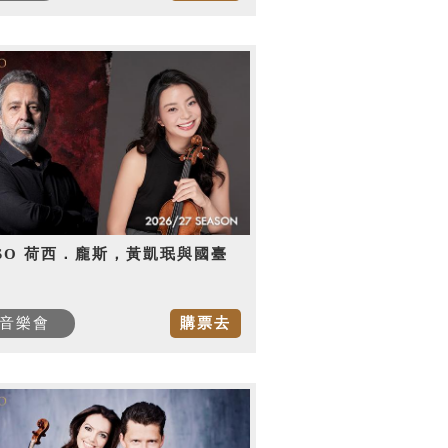
SO 荷西．龐斯，黃凱珉與國臺
音樂會
購票去