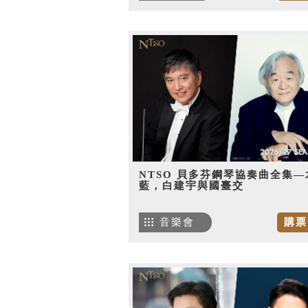
NTSO 貝多芬鋼琴協奏曲全集—
藍，白建宇與國臺交
音樂會
購票