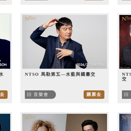
水
NTSO 馬勒第五—水藍與國臺交
NT
交
去
音樂會
購票去