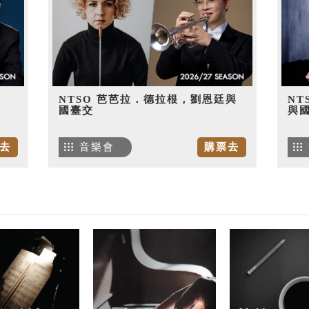
NTSO 芭芭拉．德拉根，劉恩廷與
NT
國臺交
與
去
音樂會
購票去