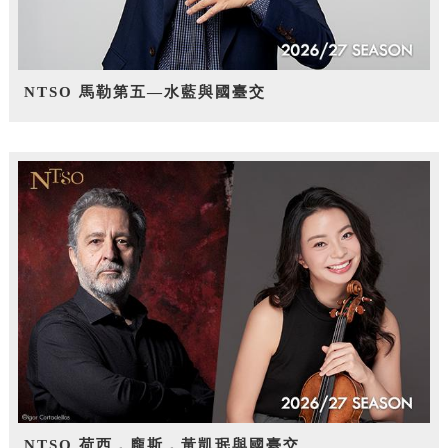
NTSO 馬勒第五—水藍與國臺交
NTSO 荷西．龐斯，黃凱珉與國臺交