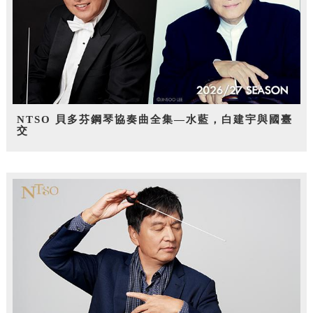
NTSO 貝多芬鋼琴協奏曲全集—水藍，白建宇與國臺
交