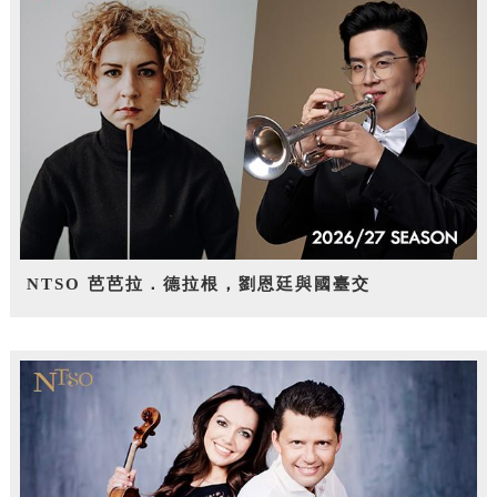
NTSO 芭芭拉．德拉根，劉恩廷與國臺交