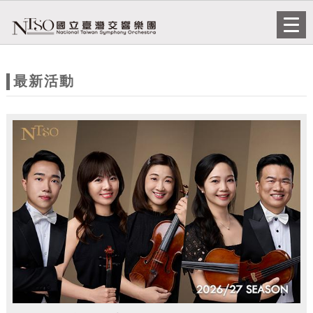
跳到主要內容
網站導覽
Togg
navi
網
站
最新活動
主
題