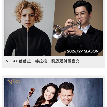
NTSO 芭芭拉．德拉根，劉恩廷與國臺交