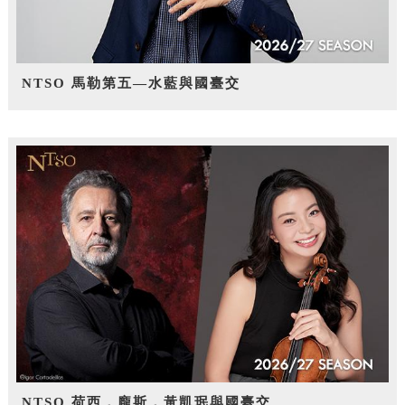
NTSO 馬勒第五—水藍與國臺交
NTSO 荷西．龐斯，黃凱珉與國臺交