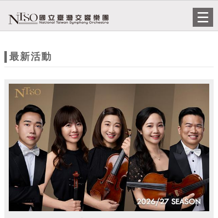
跳到主要內容
網站導覽
Togg
navi
網
站
最新活動
主
題