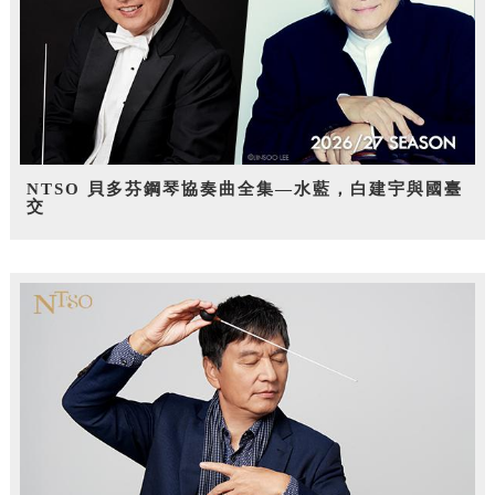
NTSO 貝多芬鋼琴協奏曲全集—水藍，白建宇與國臺
交