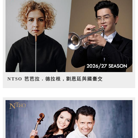
NTSO 芭芭拉．德拉根，劉恩廷與國臺交