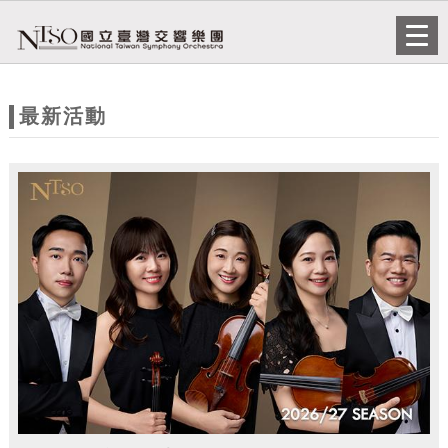
跳到主要內容
網站導覽
Togg
navi
網
站
最新活動
主
題