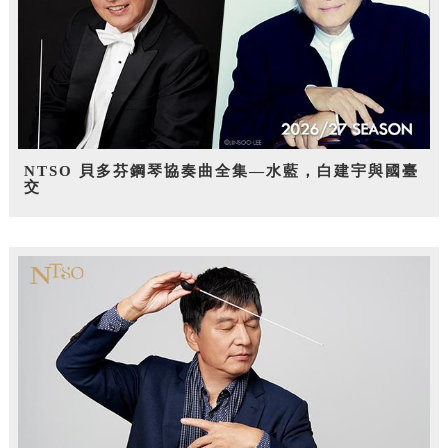
NTSO 貝多芬鋼琴協奏曲全集—水藍，白建宇與國臺
交