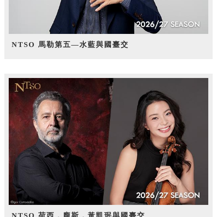
NTSO 馬勒第五—水藍與國臺交
NTSO 荷西．龐斯，黃凱珉與國臺交