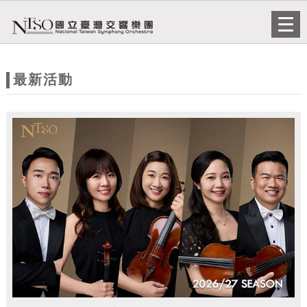
跳到主要內容
網站導覽
Togg
navi
網
站
最新活動
主
題