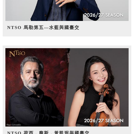
NTSO 馬勒第五—水藍與國臺交
NTSO 荷西．龐斯，黃凱珉與國臺交