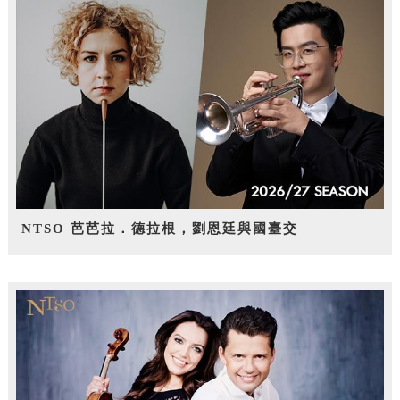
NTSO 芭芭拉．德拉根，劉恩廷與國臺交