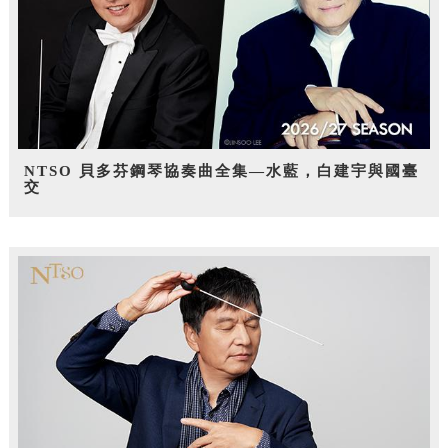
NTSO 貝多芬鋼琴協奏曲全集—水藍，白建宇與國臺
交