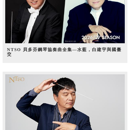
NTSO 貝多芬鋼琴協奏曲全集—水藍，白建宇與國臺
交