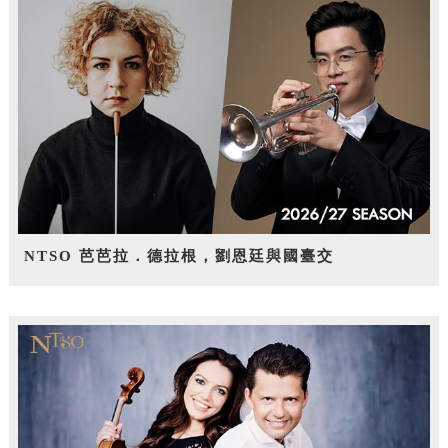
NTSO 芭芭拉．德拉根，劉恩廷與國臺交