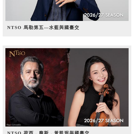
NTSO 馬勒第五—水藍與國臺交
NTSO 荷西．龐斯，黃凱珉與國臺交