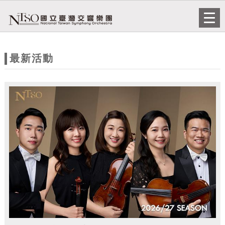
跳到主要內容
網站導覽
Togg
navi
網
站
最新活動
主
題