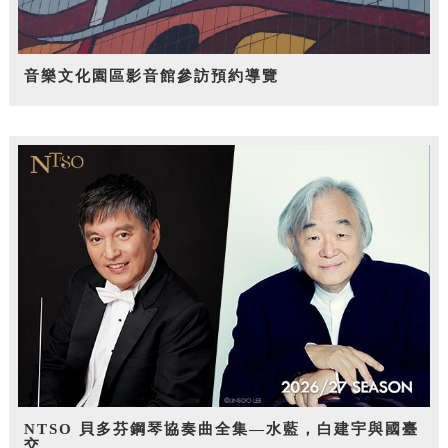
音樂文化園區影音館參訪預約導覽
NTSO 貝多芬鋼琴協奏曲全集—水藍，白建宇與國臺
交