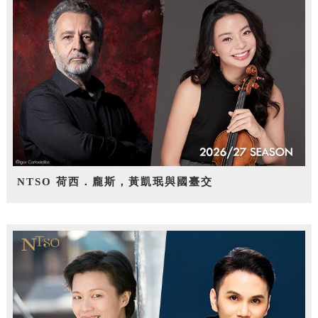
NTSO 荷西．龐斯，黃凱珉與國臺交