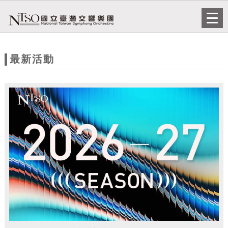
跳到主要內容
網站導覽
Togg
navi
網
站
最新活動
主
題