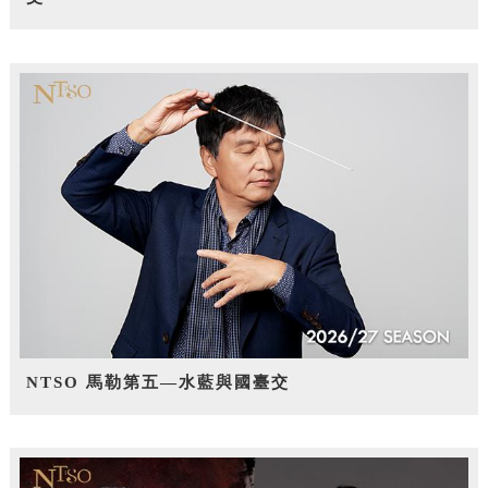
NTSO 馬勒第五—水藍與國臺交