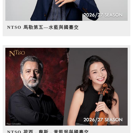
NTSO 馬勒第五—水藍與國臺交
NTSO 荷西．龐斯，黃凱珉與國臺交