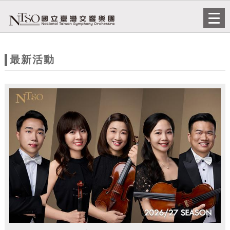
跳到主要內容
網站導覽
Togg
navi
網
站
最新活動
主
題