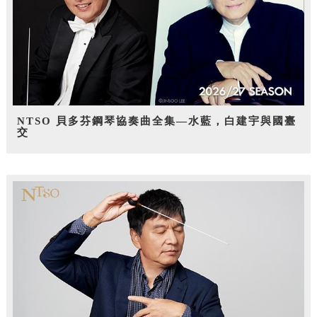
NTSO 貝多芬鋼琴協奏曲全集—水藍，白建宇與國臺
交