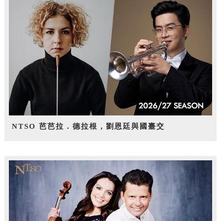
NTSO 芭芭拉．德拉根，劉恩廷與國臺交