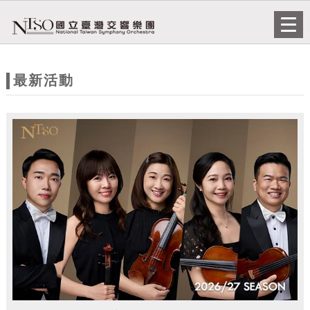
跳到主要內容
網站導覽
Togg
navi
網
站
最新活動
主
題