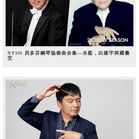
NTSO 貝多芬鋼琴協奏曲全集—水藍，白建宇與國臺
交