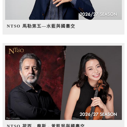
NTSO 馬勒第五—水藍與國臺交
NTSO 荷西．龐斯，黃凱珉與國臺交