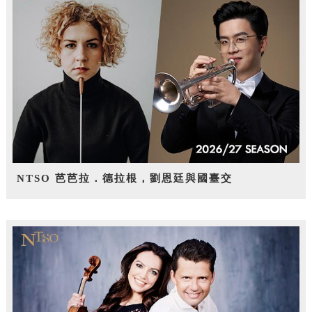
NTSO 芭芭拉．德拉根，劉恩廷與國臺交