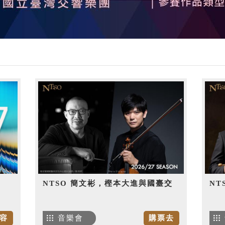
NTSO 簡文彬，樫本大進與國臺交
NT
容
音樂會
購票去