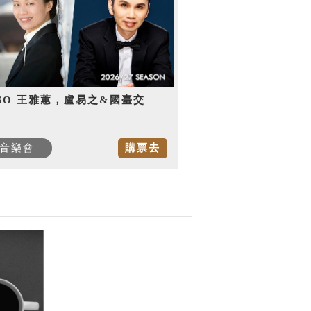
SO 王雅蕙，盧易之&國臺交
音樂會
購票去