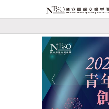
跳到主要內容
網站導覽
網
站
Previous
主
題