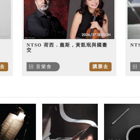
NTSO 荷西．龐斯，黃凱珉與國臺
NT
交
去
音樂會
購票去