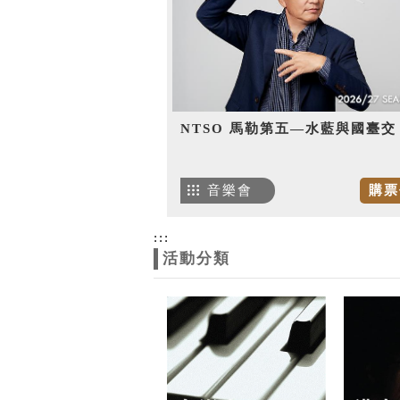
NTSO 馬勒第五—水藍與國臺交
音樂會
購票
:::
活動分類