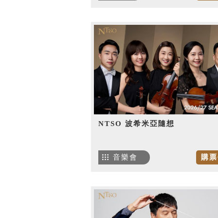
NTSO 波希米亞隨想
音樂會
購票