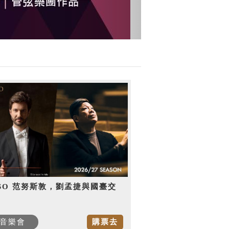
SO 范努斯敦，劉孟捷與國臺交
音樂會
購票去