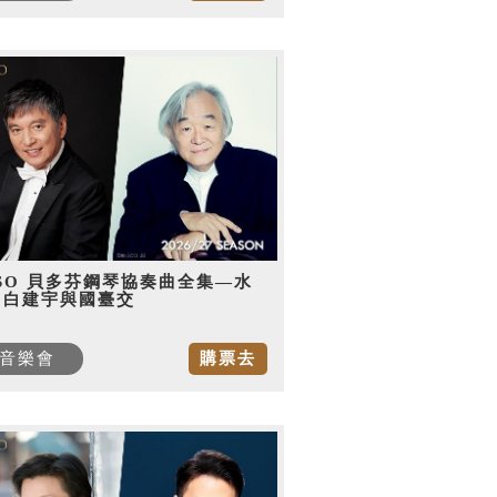
SO 貝多芬鋼琴協奏曲全集—水
，白建宇與國臺交
音樂會
購票去