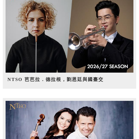
NTSO 芭芭拉．德拉根，劉恩廷與國臺交