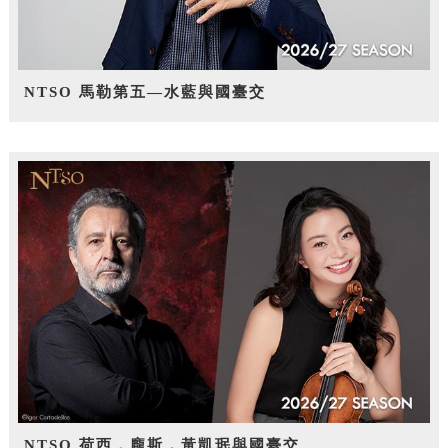
NTSO 馬勒第五—水藍與國臺交
NTSO 荷西．龐斯，黃凱珉與國臺交