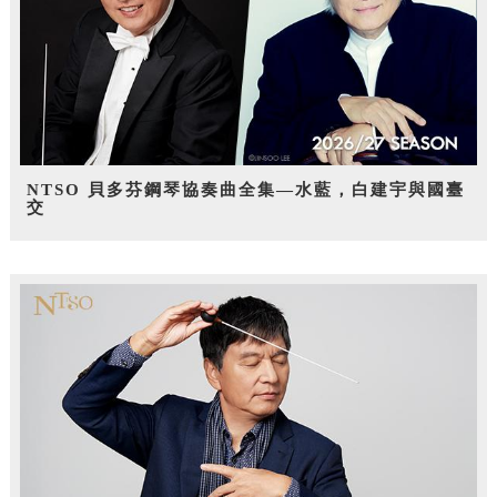
NTSO 貝多芬鋼琴協奏曲全集—水藍，白建宇與國臺
交