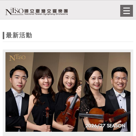
跳到主要內容
網站導覽
Togg
navi
網
站
最新活動
主
題