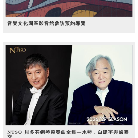
音樂文化園區影音館參訪預約導覽
NTSO 貝多芬鋼琴協奏曲全集—水藍，白建宇與國臺
交