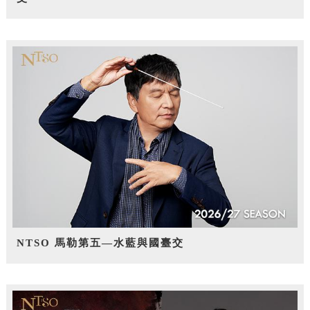
NTSO 馬勒第五—水藍與國臺交