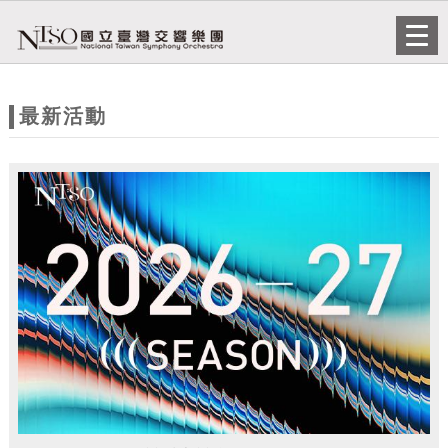
跳到主要內容
網站導覽
Togg
navi
網
站
最新活動
主
題