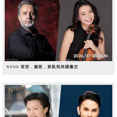
NTSO 荷西．龐斯，黃凱珉與國臺交