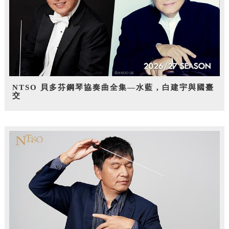
NTSO 貝多芬鋼琴協奏曲全集—水藍，白建宇與國臺
交