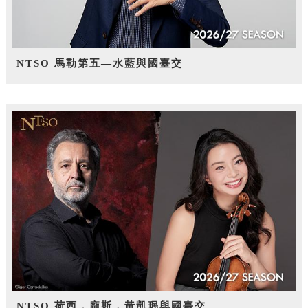
NTSO 馬勒第五—水藍與國臺交
NTSO 荷西．龐斯，黃凱珉與國臺交