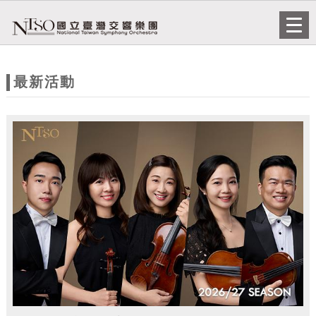
跳到主要內容
網站導覽
Togg
navi
網
站
最新活動
主
題