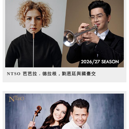
NTSO 芭芭拉．德拉根，劉恩廷與國臺交