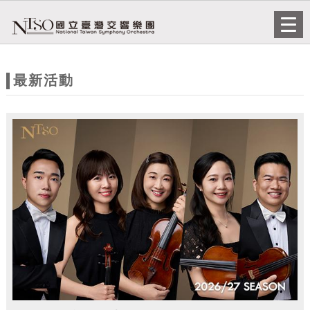
跳到主要內容
網站導覽
Togg
navi
網
站
最新活動
主
題