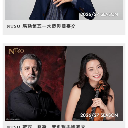
NTSO 馬勒第五—水藍與國臺交
NTSO 荷西．龐斯，黃凱珉與國臺交