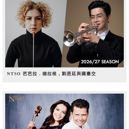
NTSO 芭芭拉．德拉根，劉恩廷與國臺交