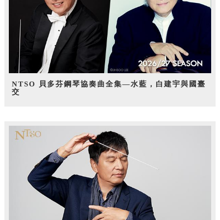
NTSO 貝多芬鋼琴協奏曲全集—水藍，白建宇與國臺
交