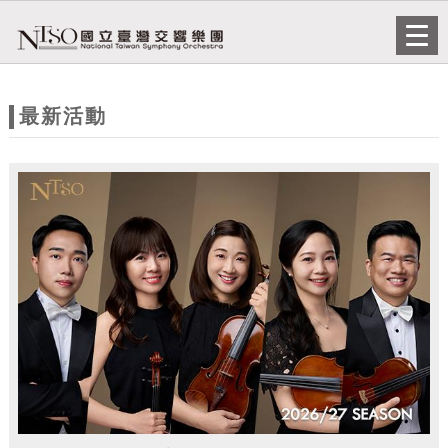
跳到主要內容
網站導覽
Togg
navi
網
站
最新活動
主
題