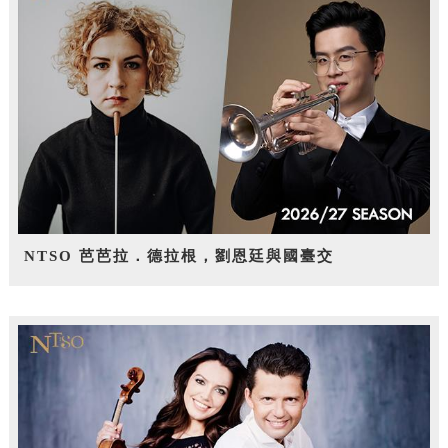
NTSO 芭芭拉．德拉根，劉恩廷與國臺交