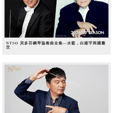
NTSO 貝多芬鋼琴協奏曲全集—水藍，白建宇與國臺
交