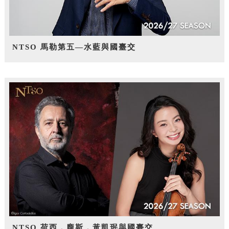
NTSO 馬勒第五—水藍與國臺交
NTSO 荷西．龐斯，黃凱珉與國臺交