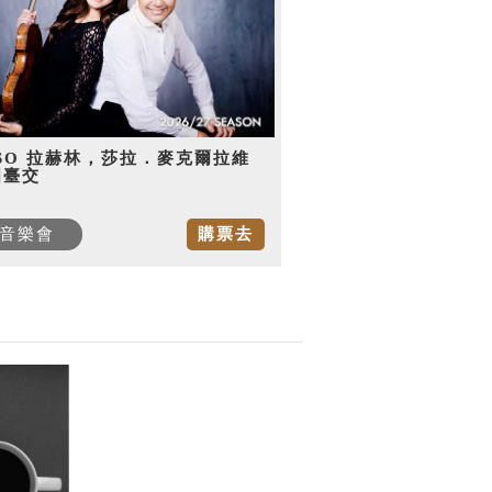
SO 拉赫林，莎拉．麥克爾拉維
國臺交
音樂會
購票去