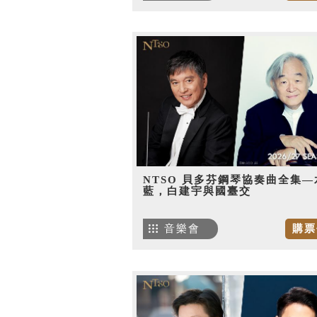
NTSO 貝多芬鋼琴協奏曲全集—
藍，白建宇與國臺交
音樂會
購票