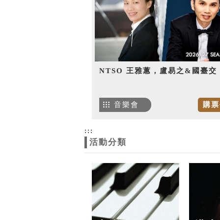
NTSO 王雅蕙，盧易之&國臺交
音樂會
購票
:::
活動分類