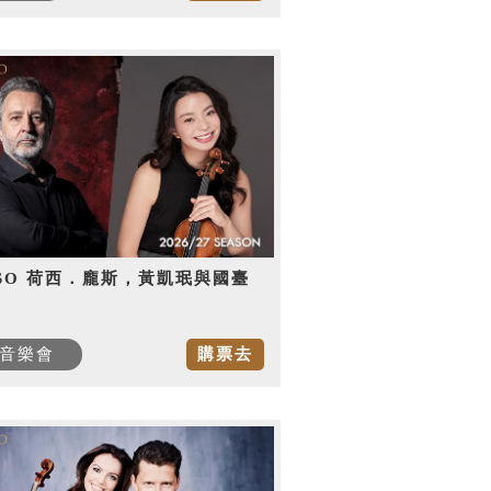
SO 荷西．龐斯，黃凱珉與國臺
音樂會
購票去