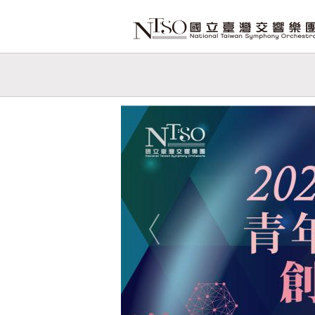
跳到主要內容
網站導覽
網
站
Previous
主
題