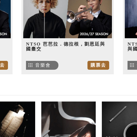
NTSO 芭芭拉．德拉根，劉恩廷與
NT
國臺交
與
去
音樂會
購票去