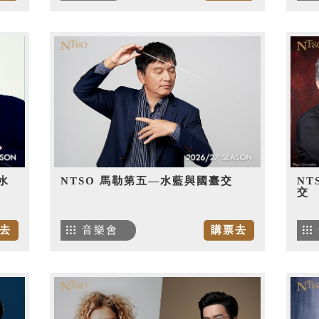
水
NTSO 馬勒第五—水藍與國臺交
NT
交
去
音樂會
購票去