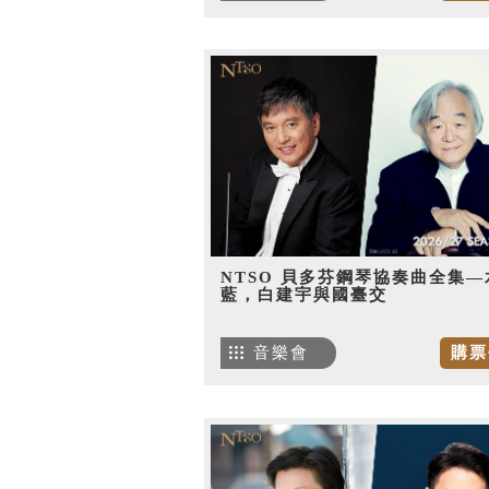
NTSO 貝多芬鋼琴協奏曲全集—
藍，白建宇與國臺交
音樂會
購票