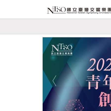
跳到主要內容
網站導覽
網
站
Previous
主
題