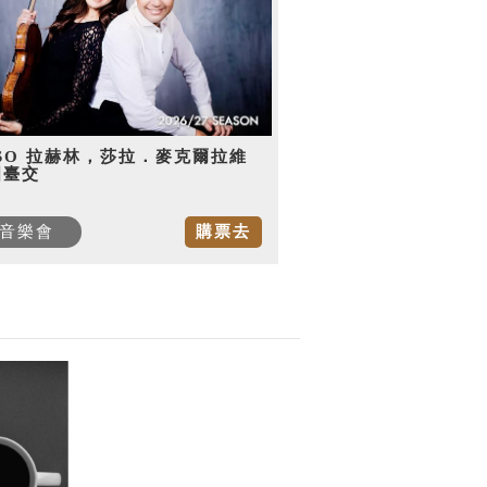
SO 拉赫林，莎拉．麥克爾拉維
國臺交
音樂會
購票去