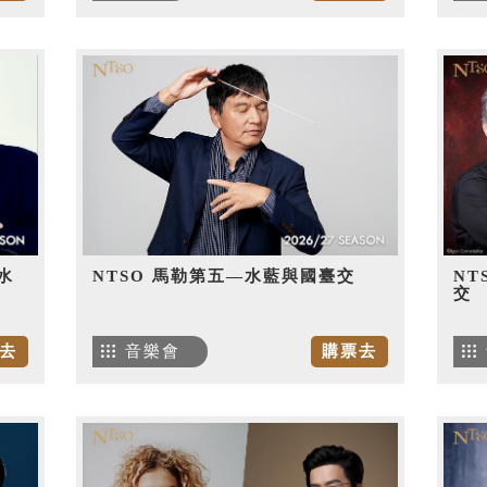
水
NTSO 馬勒第五—水藍與國臺交
NT
交
去
音樂會
購票去