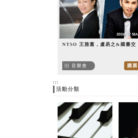
NTSO 王雅蕙，盧易之&國臺交
音樂會
購票
:::
活動分類