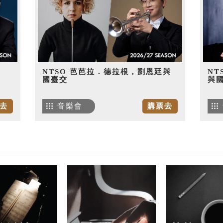
NTSO 芭芭拉．德拉根，劉恩廷與
NT
國臺交
與
去
音樂會
購票去