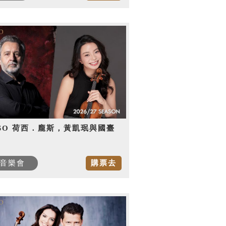
SO 荷西．龐斯，黃凱珉與國臺
音樂會
購票去