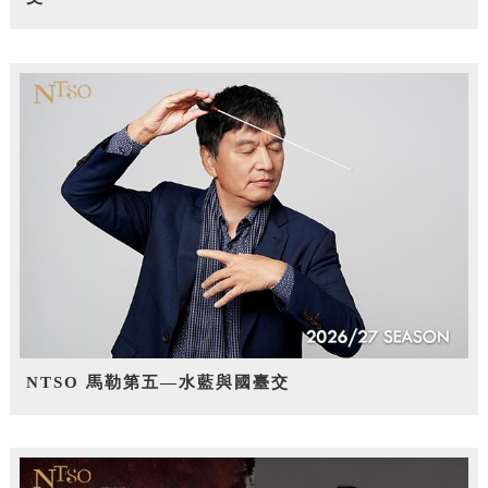
NTSO 馬勒第五—水藍與國臺交