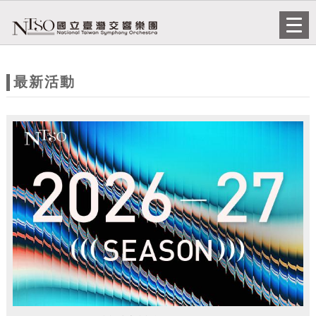
跳到主要內容
網站導覽
Togg
navi
網
站
最新活動
主
題