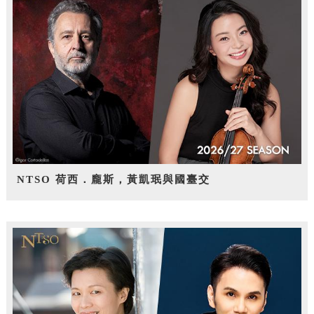
NTSO 荷西．龐斯，黃凱珉與國臺交