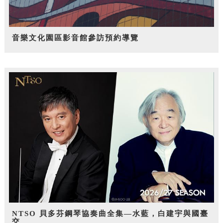
音樂文化園區影音館參訪預約導覽
NTSO 貝多芬鋼琴協奏曲全集—水藍，白建宇與國臺
交