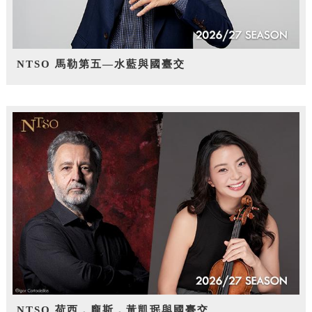
NTSO 馬勒第五—水藍與國臺交
NTSO 荷西．龐斯，黃凱珉與國臺交