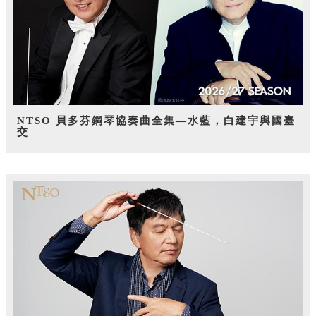
NTSO 貝多芬鋼琴協奏曲全集—水藍，白建宇與國臺
交