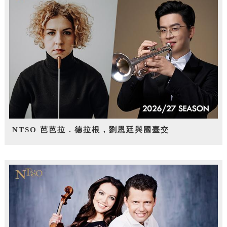
NTSO 芭芭拉．德拉根，劉恩廷與國臺交