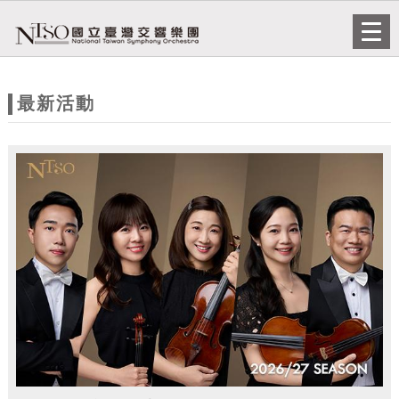
跳到主要內容
網站導覽
Togg
navi
網
站
最新活動
主
題