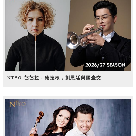
NTSO 芭芭拉．德拉根，劉恩廷與國臺交