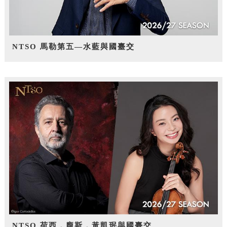
NTSO 馬勒第五—水藍與國臺交
NTSO 荷西．龐斯，黃凱珉與國臺交