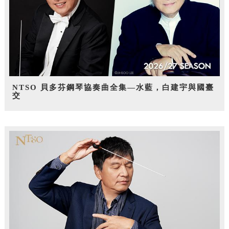
NTSO 貝多芬鋼琴協奏曲全集—水藍，白建宇與國臺
交