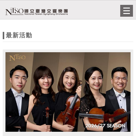
跳到主要內容
網站導覽
Togg
navi
網
站
最新活動
主
題