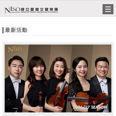
跳到主要內容
網站導覽
Togg
navi
網
站
最新活動
主
題