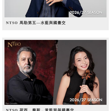
NTSO 馬勒第五—水藍與國臺交
NTSO 荷西．龐斯，黃凱珉與國臺交