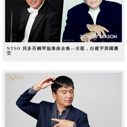
NTSO 貝多芬鋼琴協奏曲全集—水藍，白建宇與國臺
交