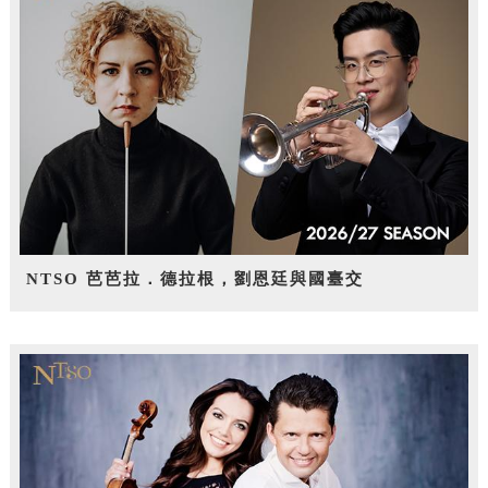
NTSO 芭芭拉．德拉根，劉恩廷與國臺交