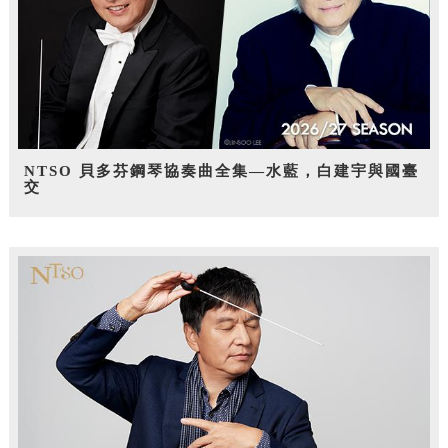
NTSO 貝多芬鋼琴協奏曲全集—水藍，白建宇與國臺
交