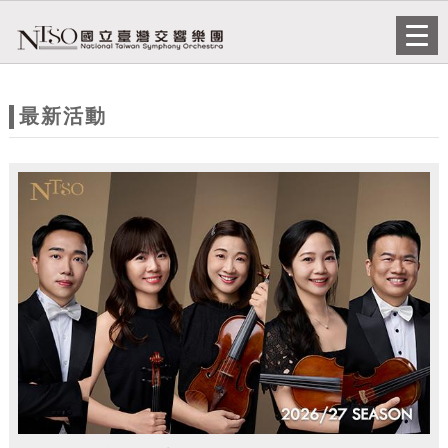
跳到主要內容
網站導覽
Togg
navi
網
站
最新活動
主
題