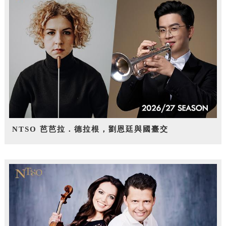
NTSO 芭芭拉．德拉根，劉恩廷與國臺交