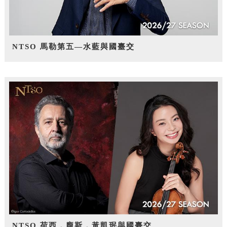
NTSO 馬勒第五—水藍與國臺交
NTSO 荷西．龐斯，黃凱珉與國臺交