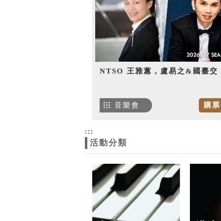
NTSO 王雅蕙，盧易之&國臺交
音樂會
購票
:::
活動分類