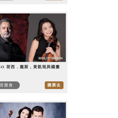
SO 荷西．龐斯，黃凱珉與國臺
音樂會
購票去