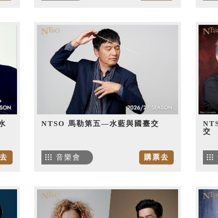
水
NTSO 馬勒第五—水藍與國臺交
NT
交
去
音樂會
購票去