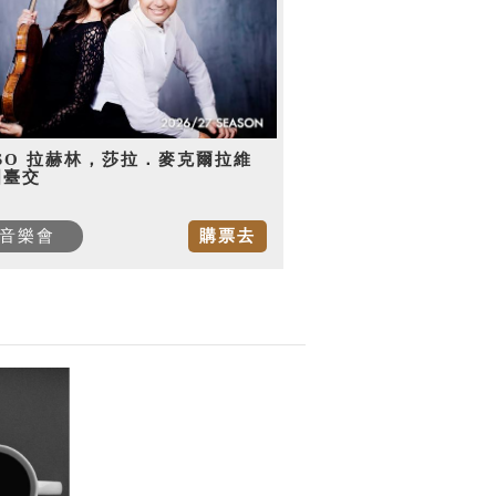
SO 拉赫林，莎拉．麥克爾拉維
國臺交
音樂會
購票去