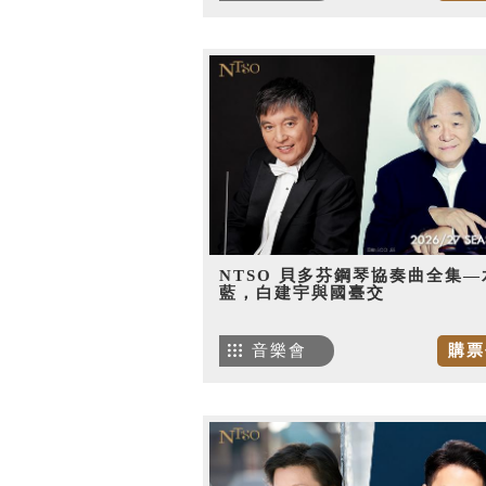
NTSO 貝多芬鋼琴協奏曲全集—
藍，白建宇與國臺交
音樂會
購票