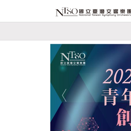
跳到主要內容
網站導覽
網
站
Previous
主
題