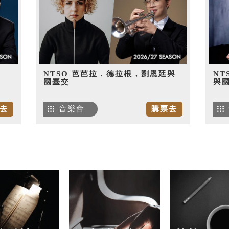
NTSO 芭芭拉．德拉根，劉恩廷與
NT
國臺交
與
去
音樂會
購票去