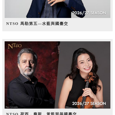
NTSO 馬勒第五—水藍與國臺交
NTSO 荷西．龐斯，黃凱珉與國臺交