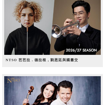
NTSO 芭芭拉．德拉根，劉恩廷與國臺交