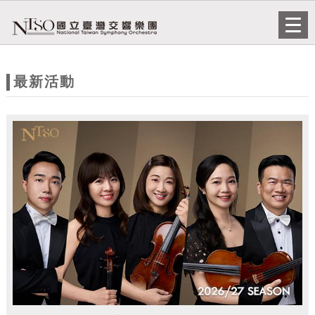
跳到主要內容
網站導覽
Togg
navi
網
站
最新活動
主
題