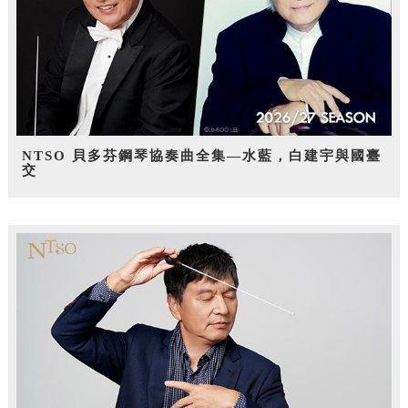
NTSO 貝多芬鋼琴協奏曲全集—水藍，白建宇與國臺
交