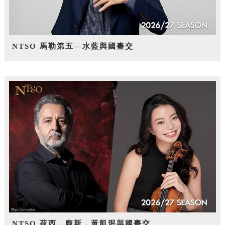
NTSO 馬勒第五—水藍與國臺交
NTSO 荷西．龐斯，黃凱珉與國臺交