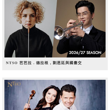
NTSO 芭芭拉．德拉根，劉恩廷與國臺交