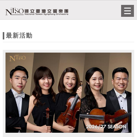
跳到主要內容
網站導覽
Togg
navi
網
站
最新活動
主
題