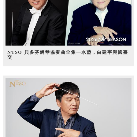
NTSO 貝多芬鋼琴協奏曲全集—水藍，白建宇與國臺
交