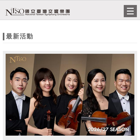
跳到主要內容
網站導覽
Togg
navi
網
站
最新活動
主
題