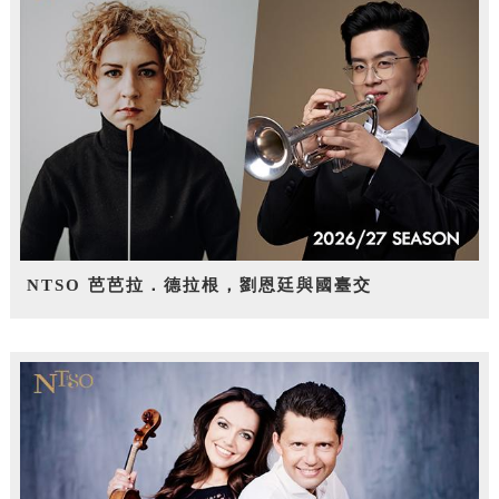
NTSO 芭芭拉．德拉根，劉恩廷與國臺交