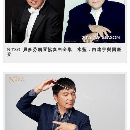
NTSO 貝多芬鋼琴協奏曲全集—水藍，白建宇與國臺
交