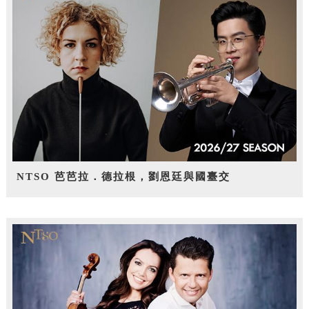
NTSO 芭芭拉．德拉根，劉恩廷與國臺交