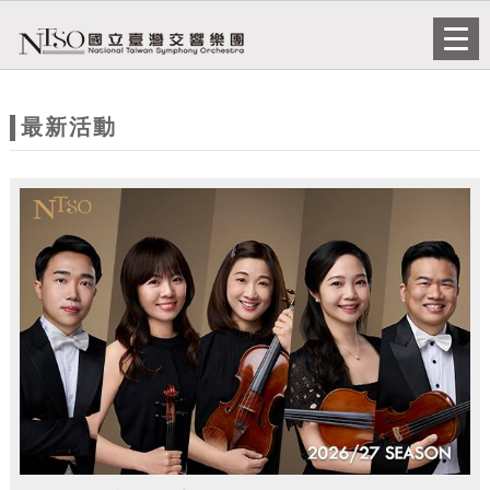
跳到主要內容
網站導覽
Togg
navi
網
站
最新活動
主
題