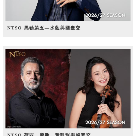
NTSO 馬勒第五—水藍與國臺交
NTSO 荷西．龐斯，黃凱珉與國臺交