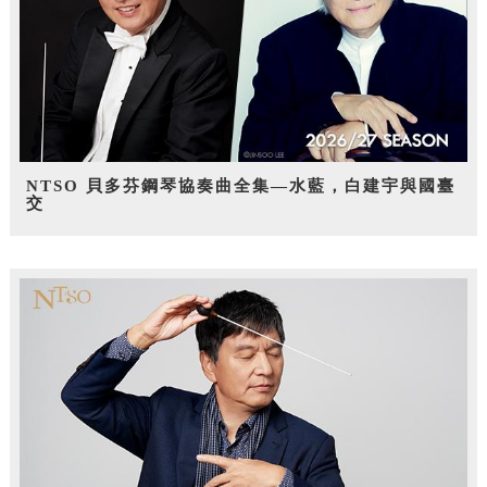
NTSO 貝多芬鋼琴協奏曲全集—水藍，白建宇與國臺
交