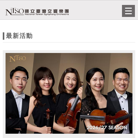
跳到主要內容
網站導覽
Togg
navi
網
站
最新活動
主
題