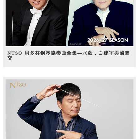
NTSO 貝多芬鋼琴協奏曲全集—水藍，白建宇與國臺
交