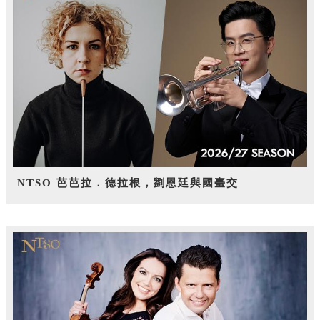
NTSO 芭芭拉．德拉根，劉恩廷與國臺交