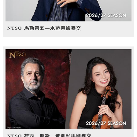
NTSO 馬勒第五—水藍與國臺交
NTSO 荷西．龐斯，黃凱珉與國臺交