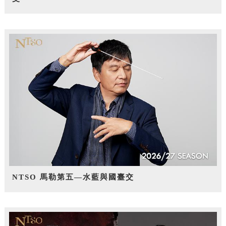
NTSO 馬勒第五—水藍與國臺交