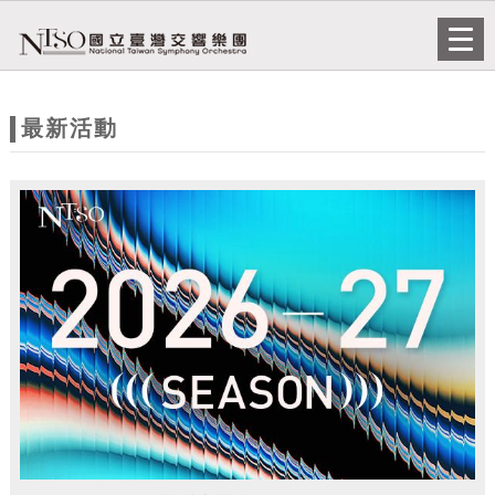
跳到主要內容
網站導覽
Togg
navi
網
站
最新活動
主
題